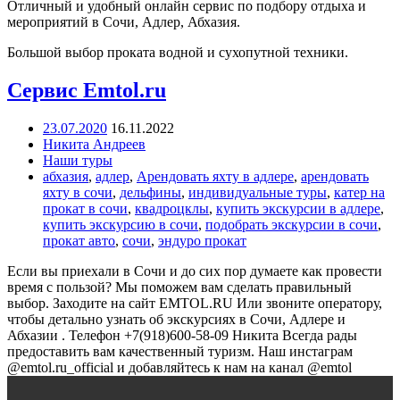
Отличный и удобный онлайн сервис по подбору отдыха и
мероприятий в Сочи, Адлер, Абхазия.
Большой выбор проката водной и сухопутной техники.
Сервис Emtol.ru
23.07.2020
16.11.2022
Никита Андреев
Наши туры
абхазия
,
адлер
,
Арендовать яхту в адлере
,
арендовать
яхту в сочи
,
дельфины
,
индивидуальные туры
,
катер на
прокат в сочи
,
квадроцклы
,
купить экскурсии в адлере
,
купить экскурсию в сочи
,
подобрать экскурсии в сочи
,
прокат авто
,
сочи
,
эндуро прокат
Если вы приехали в Сочи и до сих пор думаете как провести
время с пользой? Мы поможем вам сделать правильный
выбор. Заходите на сайт EMTOL.RU Или звоните оператору,
чтобы детально узнать об экскурсиях в Сочи, Адлере и
Абхазии . Телефон +7(918)600-58-09 Никита Всегда рады
предоставить вам качественный туризм. Наш инстаграм
@emtol.ru_official и добавляйтесь к нам на канал @emtol