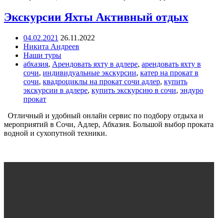
Экскурсии Яхты Активный отдых
04.02.2021
26.11.2022
Никита Андреев
Наши туры
абхазия
,
Арендовать яхту в адлере
,
арендовать яхту в
сочи
,
индивидуальные экскурсии
,
катер на прокат в
сочи
,
квадроциклы на прокат сочи адлер
,
купить
экскурсии в адлере
,
купить экскурсию в сочи
,
эндуро
прокат
Отличный и удобный онлайн сервис по подбору отдыха и
мероприятий в Сочи, Адлер, Абхазия. Большой выбор проката
водной и сухопутной техники.