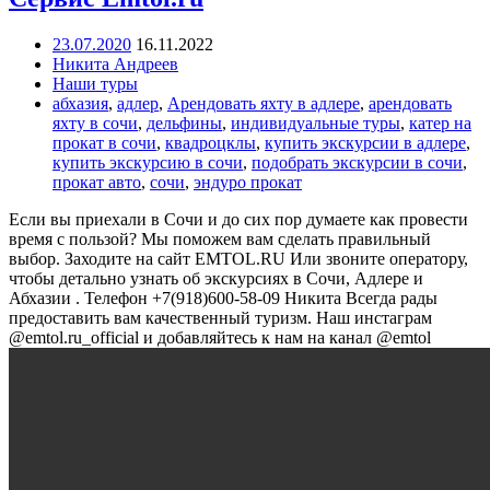
23.07.2020
16.11.2022
Никита Андреев
Наши туры
абхазия
,
адлер
,
Арендовать яхту в адлере
,
арендовать
яхту в сочи
,
дельфины
,
индивидуальные туры
,
катер на
прокат в сочи
,
квадроцклы
,
купить экскурсии в адлере
,
купить экскурсию в сочи
,
подобрать экскурсии в сочи
,
прокат авто
,
сочи
,
эндуро прокат
Если вы приехали в Сочи и до сих пор думаете как провести
время с пользой? Мы поможем вам сделать правильный
выбор. Заходите на сайт EMTOL.RU Или звоните оператору,
чтобы детально узнать об экскурсиях в Сочи, Адлере и
Абхазии . Телефон +7(918)600-58-09 Никита Всегда рады
предоставить вам качественный туризм. Наш инстаграм
@emtol.ru_official и добавляйтесь к нам на канал @emtol