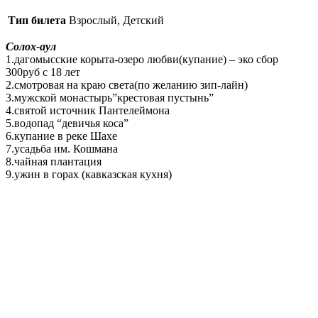
Тип билета
Взрослый, Детский
Солох-аул
1.дагомысские корыта-озеро любви(купание) – эко сбор
300руб с 18 лет
2.смотровая на краю света(по желанию зип-лайн)
3.мужской монастырь”крестовая пустынь”
4.святой источник Пантелеймона
5.водопад “девичья коса”
6.купание в реке Шахе
7.усадьба им. Кошмана
8.чайная плантация
9.ужин в горах (кавказская кухня)