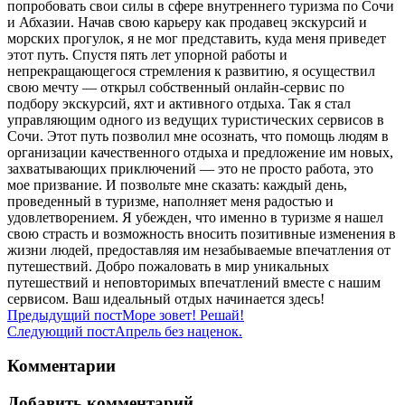
попробовать свои силы в сфере внутреннего туризма по Сочи
и Абхазии. Начав свою карьеру как продавец экскурсий и
морских прогулок, я не мог представить, куда меня приведет
этот путь. Спустя пять лет упорной работы и
непрекращающегося стремления к развитию, я осуществил
свою мечту — открыл собственный онлайн-сервис по
подбору экскурсий, яхт и активного отдыха. Так я стал
управляющим одного из ведущих туристических сервисов в
Сочи. Этот путь позволил мне осознать, что помощь людям в
организации качественного отдыха и предложение им новых,
захватывающих приключений — это не просто работа, это
мое призвание. И позвольте мне сказать: каждый день,
проведенный в туризме, наполняет меня радостью и
удовлетворением. Я убежден, что именно в туризме я нашел
свою страсть и возможность вносить позитивные изменения в
жизни людей, предоставляя им незабываемые впечатления от
путешествий. Добро пожаловать в мир уникальных
путешествий и неповторимых впечатлений вместе с нашим
сервисом. Ваш идеальный отдых начинается здесь!
Предыдущий пост
Море зовет! Решай!
Следующий пост
Апрель без наценок.
Комментарии
Добавить комментарий