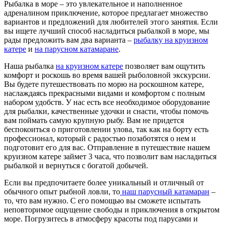
Рыбалка в море – это увлекательное и наполненное
адреналином приключение, которое предлагает множество
вариантов и предложений для любителей этого занятия. Если
вы ищете лучший способ насладиться рыбалкой в море, мы
рады предложить вам два варианта –
рыбалку на круизном
катере
и
на парусном катамаране
.
Наша рыбалка
на круизном катере
позволяет вам ощутить
комфорт и роскошь во время вашей рыболовной экскурсии.
Вы будете путешествовать по морю на роскошном катере,
наслаждаясь прекрасными видами и комфортом с полным
набором удобств. У нас есть все необходимое оборудование
для рыбалки, качественные удочки и снасти, чтобы помочь
вам поймать самую крупную рыбу. Вам не придется
беспокоиться о приготовлении улова, так как на борту есть
профессионал, который с радостью позаботятся о нем и
подготовит его для вас. Отправление в путешествие нашем
круизном катере займет 3 часа, что позволит вам насладиться
рыбалкой и вернуться с богатой добычей.
Если вы предпочитаете более уникальный и отличный от
обычного опыт рыбной ловли, то
наш парусный катамаран
–
то, что вам нужно. С его помощью вы сможете испытать
неповторимое ощущение свободы и приключения в открытом
море. Погрузитесь в атмосферу красоты под парусами и