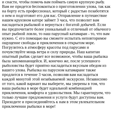
и снасти, чтобы помочь вам поймать самую крупную рыбу.
Вам не придется беспокоиться о приготовлении улова, так как
на борту есть профессионал, который с радостью позаботятся
о нем и подготовит его для вас. Отправление в путешествие
нашем круизном катере займет 3 часа, что позволит вам
насладиться рыбалкой и вернуться с богатой добычей. Если
вы предпочитаете более уникальный и отличный от обычного
опыт рыбной ловли, то наш парусный катамаран - то, что вам
нужно. С его помощью вы сможете испытать неповторимое
ощущение свободы и приключения в открытом море.
Погрузитесь в атмосферу красоты под парусами и
почувствуйте мощь ветра и силу природы. Наш капитан
опытный рыбак сделает все возможное, чтобы ваша рыбалка
была запоминающейся. И, конечно же, после успешного
рыболовства будет приятно насладиться вкусным обедом из
вашего улова. Рыбалка на парусном катамаране также
продлится в течение 3 часов, позволяя вам насладиться
каждой минутой этой незабываемой экскурсии. Независимо
от того, какой вариант вы выберете, мы уверены в том, что
ваша рыбалка в море будет идеальной комбинацией
приключения, комфорта и удовольствия. Мы гарантируем, что
только лучшие предложения и услуги будут доступны вам.
Приходите и присоединяйтесь к нам в этом увлекательном
приключении рыбалки в море!