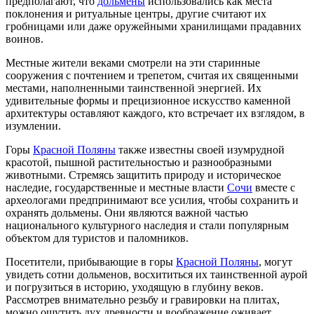
предполагают, что
дольмены
использовались как места
поклонения и ритуальные центры, другие считают их
гробницами или даже оружейными хранилищами прадавних
воинов.
Местные жители веками смотрели на эти старинные
сооружения с почтением и трепетом, считая их священными
местами, наполненными таинственной энергией. Их
удивительные формы и прецизионное искусство каменной
архитектуры оставляют каждого, кто встречает их взглядом, в
изумлении.
Горы
Красной Поляны
также известны своей изумрудной
красотой, пышной растительностью и разнообразными
животными. Стремясь защитить природу и историческое
наследие, государственные и местные власти
Сочи
вместе с
археологами предпринимают все усилия, чтобы сохранить и
охранять дольмены. Они являются важной частью
национального культурного наследия и стали популярным
объектом для туристов и паломников.
Посетители, прибывающие в горы
Красной Поляны
, могут
увидеть сотни дольменов, восхититься их таинственной аурой
и погрузиться в историю, уходящую в глубину веков.
Рассмотрев внимательно резьбу и гравировки на плитах,
можно ощутить дух древности и воображение оживает,