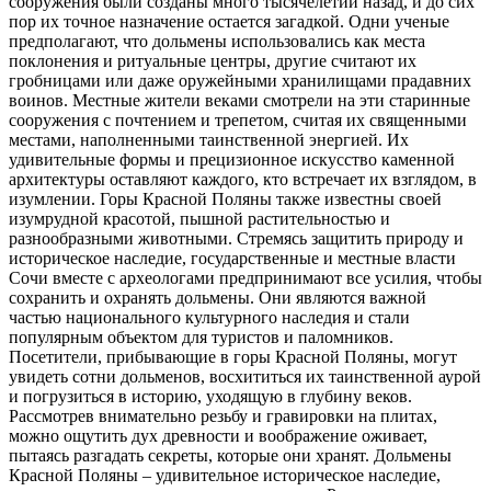
сооружения были созданы много тысячелетий назад, и до сих
пор их точное назначение остается загадкой. Одни ученые
предполагают, что дольмены использовались как места
поклонения и ритуальные центры, другие считают их
гробницами или даже оружейными хранилищами прадавних
воинов. Местные жители веками смотрели на эти старинные
сооружения с почтением и трепетом, считая их священными
местами, наполненными таинственной энергией. Их
удивительные формы и прецизионное искусство каменной
архитектуры оставляют каждого, кто встречает их взглядом, в
изумлении. Горы Красной Поляны также известны своей
изумрудной красотой, пышной растительностью и
разнообразными животными. Стремясь защитить природу и
историческое наследие, государственные и местные власти
Сочи вместе с археологами предпринимают все усилия, чтобы
сохранить и охранять дольмены. Они являются важной
частью национального культурного наследия и стали
популярным объектом для туристов и паломников.
Посетители, прибывающие в горы Красной Поляны, могут
увидеть сотни дольменов, восхититься их таинственной аурой
и погрузиться в историю, уходящую в глубину веков.
Рассмотрев внимательно резьбу и гравировки на плитах,
можно ощутить дух древности и воображение оживает,
пытаясь разгадать секреты, которые они хранят. Дольмены
Красной Поляны – удивительное историческое наследие,