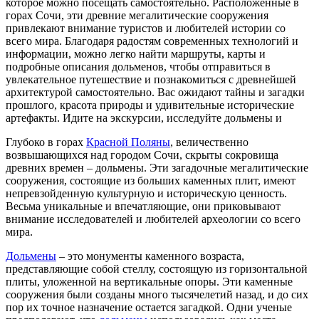
которое можно посещать самостоятельно. Расположенные в
горах Сочи, эти древние мегалитические сооружения
привлекают внимание туристов и любителей истории со
всего мира. Благодаря радостям современных технологий и
информации, можно легко найти маршруты, карты и
подробные описания дольменов, чтобы отправиться в
увлекательное путешествие и познакомиться с древнейшей
архитектурой самостоятельно. Вас ожидают тайны и загадки
прошлого, красота природы и удивительные исторические
артефакты. Идите на экскурсии, исследуйте дольмены и
Глубоко в горах
Красной Поляны
, величественно
возвышающихся над городом Сочи, скрыты сокровища
древних времен – дольмены. Эти загадочные мегалитические
сооружения, состоящие из больших каменных плит, имеют
непревзойденную культурную и историческую ценность.
Весьма уникальные и впечатляющие, они приковывают
внимание исследователей и любителей археологии со всего
мира.
Дольмены
– это монументы каменного возраста,
представляющие собой стеллу, состоящую из горизонтальной
плиты, уложенной на вертикальные опоры. Эти каменные
сооружения были созданы много тысячелетий назад, и до сих
пор их точное назначение остается загадкой. Одни ученые