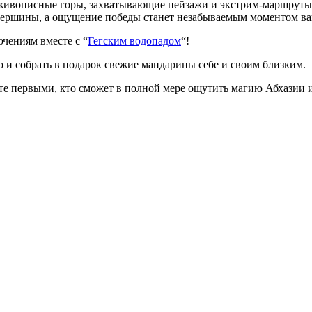
и живописные горы, захватывающие пейзажи и экстрим-маршруты
е вершины, а ощущение победы станет незабываемым моментом в
чениям вместе с “
Гегским водопадом
“!
о и собрать в подарок свежие мандарины себе и своим близким.
те первыми, кто сможет в полной мере ощутить магию Абхазии и