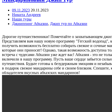
09.11.2023
20.11.2023
Никита Андреев
Наши туры
Джииппинг Абхазии
,
Джип тур по Абхазии
Дорогие путешественники! Помечтайте о захватывающем джипп
Представляем вам нашу новую программу "Гегский водопад", к
получить возможность бесплатно собирать свежие и сочные ма
которые они приносят! Однако, такая возможность доступна то
встреча с чудесами Абхазии уже ждет вас! Абхазия - это не т
включили в нашу программу. Пусть ваше сердце забьется силь
путешествия. Будьте готовы к безудержным эмоциям и незабыв
в подарок свежие мандарины себе и своим близким. Спешите, к
обладателем вкусных абхазских мандаринов!