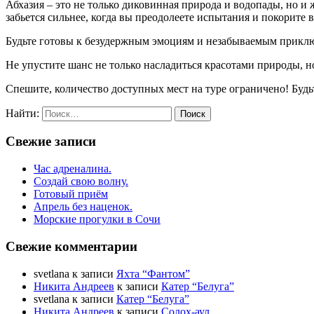
Абхазия – это не только диковинная природа и водопады, но 
забьется сильнее, когда вы преодолеете испытания и покорит
Будьте готовы к безудержным эмоциям и незабываемым приклю
Не упустите шанс не только насладиться красотами природы, н
Спешите, количество доступных мест на туре ограничено! Будь
Найти:
Свежие записи
Час адреналина.
Создай свою волну.
Готовый приём
Апрель без наценок.
Морские прогулки в Сочи
Свежие комментарии
svetlana
к записи
Яхта “Фантом”
Никита Андреев
к записи
Катер “Белуга”
svetlana
к записи
Катер “Белуга”
Никита Андреев
к записи
Солох-аул