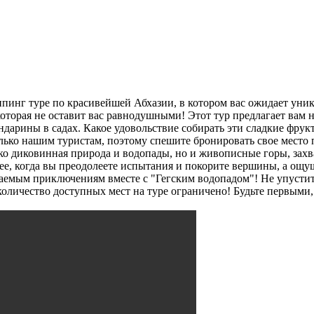
инг туре по красивейшей Абхазии, в котором вас ожидает уник
оторая не оставит вас равнодушными! Этот тур предлагает вам н
ндарины в садах. Какое удовольствие собирать эти сладкие фру
лько нашим туристам, поэтому спешите бронировать свое место 
олько диковинная природа и водопады, но и живописные горы, з
нее, когда вы преодолеете испытания и покорите вершины, а о
аемым приключениям вместе с "Гегским водопадом"! Не упустите
оличество доступных мест на туре ограничено! Будьте первыми,