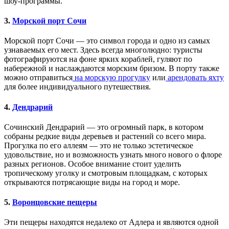
шоу-программы.
3.
Морской порт Сочи
Морской порт Сочи — это символ города и одно из самых
узнаваемых его мест. Здесь всегда многолюдно: туристы
фотографируются на фоне ярких кораблей, гуляют по
набережной и наслаждаются морским бризом. В порту также
можно отправиться
на морскую прогулку
или
арендовать яхту
для более индивидуального путешествия.
4.
Дендрарий
Сочинский Дендрарий — это огромный парк, в котором
собраны редкие виды деревьев и растений со всего мира.
Прогулка по его аллеям — это не только эстетическое
удовольствие, но и возможность узнать много нового о флоре
разных регионов. Особое внимание стоит уделить
тропическому уголку и смотровым площадкам, с которых
открываются потрясающие виды на город и море.
5.
Воронцовские пещеры
Эти пещеры находятся недалеко от Адлера и являются одной