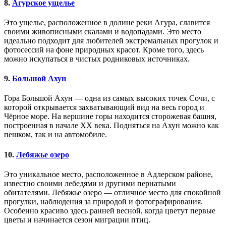
8.
Агурское ущелье
Это ущелье, расположенное в долине реки Агура, славится
своими живописными скалами и водопадами. Это место
идеально подходит для любителей экстремальных прогулок и
фотосессий на фоне природных красот. Кроме того, здесь
можно искупаться в чистых родниковых источниках.
9.
Большой Ахун
Гора Большой Ахун — одна из самых высоких точек Сочи, с
которой открывается захватывающий вид на весь город и
Чёрное море. На вершине горы находится сторожевая башня,
построенная в начале XX века. Подняться на Ахун можно как
пешком, так и на автомобиле.
10.
Лебяжье озеро
Это уникальное место, расположенное в Адлерском районе,
известно своими лебедями и другими пернатыми
обитателями. Лебяжье озеро — отличное место для спокойной
прогулки, наблюдения за природой и фотографирования.
Особенно красиво здесь ранней весной, когда цветут первые
цветы и начинается сезон миграции птиц.