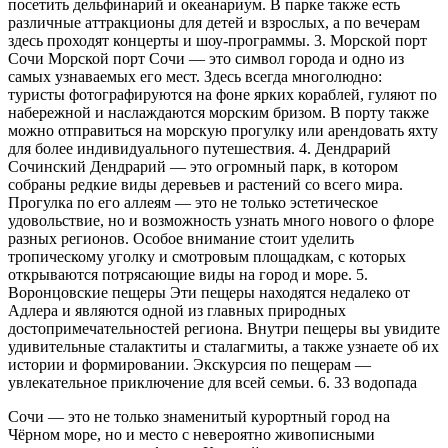
посетить дельфинарий и океанариум. В парке также есть
различные аттракционы для детей и взрослых, а по вечерам
здесь проходят концерты и шоу-программы. 3. Морской порт
Сочи Морской порт Сочи — это символ города и одно из
самых узнаваемых его мест. Здесь всегда многолюдно:
туристы фотографируются на фоне ярких кораблей, гуляют по
набережной и наслаждаются морским бризом. В порту также
можно отправиться на морскую прогулку или арендовать яхту
для более индивидуального путешествия. 4. Дендрарий
Сочинский Дендрарий — это огромный парк, в котором
собраны редкие виды деревьев и растений со всего мира.
Прогулка по его аллеям — это не только эстетическое
удовольствие, но и возможность узнать много нового о флоре
разных регионов. Особое внимание стоит уделить
тропическому уголку и смотровым площадкам, с которых
открываются потрясающие виды на город и море. 5.
Воронцовские пещеры Эти пещеры находятся недалеко от
Адлера и являются одной из главных природных
достопримечательностей региона. Внутри пещеры вы увидите
удивительные сталактиты и сталагмиты, а также узнаете об их
истории и формировании. Экскурсия по пещерам —
увлекательное приключение для всей семьи. 6. 33 водопада
Сочи — это не только знаменитый курортный город на
Чёрном море, но и место с невероятно живописными