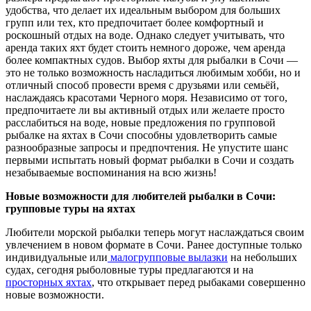
удобства, что делает их идеальным выбором для больших
групп или тех, кто предпочитает более комфортный и
роскошный отдых на воде. Однако следует учитывать, что
аренда таких яхт будет стоить немного дороже, чем аренда
более компактных судов. Выбор яхты для рыбалки в Сочи —
это не только возможность насладиться любимым хобби, но и
отличный способ провести время с друзьями или семьёй,
наслаждаясь красотами Черного моря. Независимо от того,
предпочитаете ли вы активный отдых или желаете просто
расслабиться на воде, новые предложения по групповой
рыбалке на яхтах в Сочи способны удовлетворить самые
разнообразные запросы и предпочтения. Не упустите шанс
первыми испытать новый формат рыбалки в Сочи и создать
незабываемые воспоминания на всю жизнь!
Новые возможности для любителей рыбалки в Сочи:
групповые туры на яхтах
Любители морской рыбалки теперь могут наслаждаться своим
увлечением в новом формате в Сочи. Ранее доступные только
индивидуальные или
малогрупповые вылазки
на небольших
судах, сегодня рыболовные туры предлагаются и на
просторных яхтах
, что открывает перед рыбаками совершенно
новые возможности.