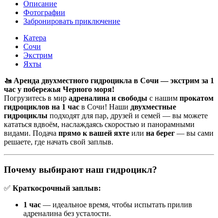
Описание
Фотографии
Забронировать приключение
Катера
Сочи
Экстрим
Яхты
🚤 Аренда двухместного гидроцикла в Сочи — экстрим за 1
час у побережья Черного моря!
Погрузитесь в мир
адреналина и свободы
с нашим
прокатом
гидроциклов на 1 час
в Сочи! Наши
двухместные
гидроциклы
подходят для пар, друзей и семей — вы можете
кататься вдвоём, наслаждаясь скоростью и панорамными
видами. Подача
прямо к вашей яхте
или
на берег
— вы сами
решаете, где начать свой заплыв.
Почему выбирают наш гидроцикл?
✅
Краткосрочный заплыв:
1 час
— идеальное время, чтобы испытать прилив
адреналина без усталости.