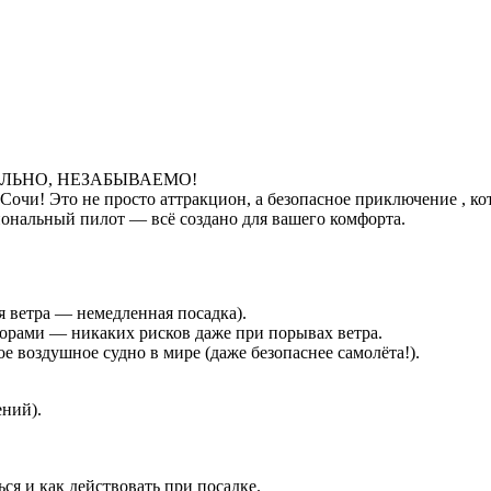
ИКАЛЬНО, НЕЗАБЫВАЕМО!
Сочи! Это не просто аттракцион, а безопасное приключение , к
сиональный пилот — всё создано для вашего комфорта.
ия ветра — немедленная посадка).
порами — никаких рисков даже при порывах ветра.
е воздушное судно в мире (даже безопаснее самолёта!).
ений).
ься и как действовать при посадке.