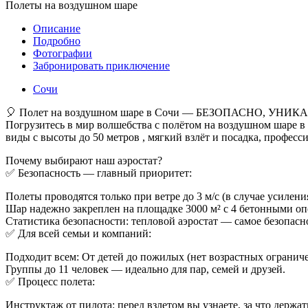
Полеты на воздушном шаре
Описание
Подробно
Фотографии
Забронировать приключение
Сочи
🎈 Полет на воздушном шаре в Сочи — БЕЗОПАСНО, УН
Погрузитесь в мир волшебства с полётом на воздушном шаре в 
виды с высоты до 50 метров , мягкий взлёт и посадка, профес
Почему выбирают наш аэростат?
✅ Безопасность — главный приоритет:
Полеты проводятся только при ветре до 3 м/с (в случае усилен
Шар надежно закреплен на площадке 3000 м² с 4 бетонными о
Статистика безопасности: тепловой аэростат — самое безопасно
✅ Для всей семьи и компаний:
Подходит всем: От детей до пожилых (нет возрастных огранич
Группы до 11 человек — идеально для пар, семей и друзей.
✅ Процесс полета:
Инструктаж от пилота: перед взлетом вы узнаете, за что держат