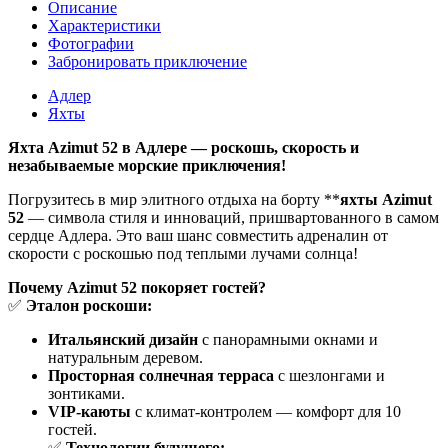
Описание
Характеристики
Фотографии
Забронировать приключение
Адлер
Яхты
Яхта Azimut 52 в Адлере — роскошь, скорость и
незабываемые морские приключения!
Погрузитесь в мир элитного отдыха на борту **
яхты Azimut
52
— символа стиля и инноваций, пришвартованного в самом
сердце Адлера. Это ваш шанс совместить адреналин от
скорости с роскошью под теплыми лучами солнца!
Почему Azimut 52 покоряет гостей?
✅
Эталон роскоши:
Итальянский дизайн
с панорамными окнами и
натуральным деревом.
Просторная солнечная терраса
с шезлонгами и
зонтиками.
VIP-каюты
с климат-контролем — комфорт для 10
гостей.
✅
Технологии будущего: