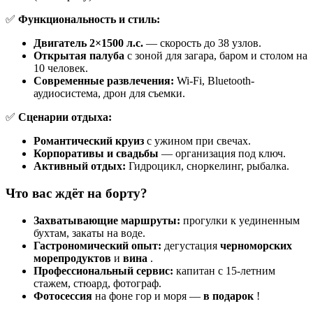
✅
Функциональность и стиль:
Двигатель 2×1500 л.с.
— скорость до 38 узлов.
Открытая палуба
с зоной для загара, баром и столом на
10 человек.
Современные развлечения:
Wi-Fi, Bluetooth-
аудиосистема, дрон для съемки.
✅
Сценарии отдыха:
Романтический круиз
с ужином при свечах.
Корпоративы и свадьбы
— организация под ключ.
Активный отдых:
Гидроцикл, сноркелинг, рыбалка.
Что вас ждёт на борту?
Захватывающие маршруты:
прогулки к уединенным
бухтам, закаты на воде.
Гастрономический опыт:
дегустация
черноморских
морепродуктов
и
вина
.
Профессиональный сервис:
капитан с 15-летним
стажем, стюард, фотограф.
Фотосессия
на фоне гор и моря —
в подарок
!