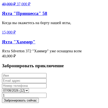
Первоначальная
Текущая
40,000
₽
37,000
₽
цена
цена:
составляла
37,000 ₽.
Яхта "Принцесса" 58
40,000 ₽.
Когда вы окажетесь на борту нашей яхты,
15,000
₽
Яхта "Хаммер"
Яхта Silverton 372 "Хаммер" уже оснащена всем
40,000
₽
Забронировать приключение