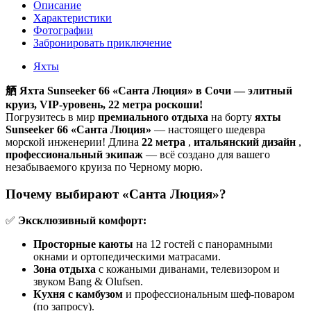
Описание
Характеристики
Фотографии
Забронировать приключение
Яхты
舾 Яхта Sunseeker 66 «Санта Люция» в Сочи — элитный
круиз, VIP-уровень, 22 метра роскоши!
Погрузитесь в мир
премиального отдыха
на борту
яхты
Sunseeker 66 «Санта Люция»
— настоящего шедевра
морской инженерии! Длина
22 метра
,
итальянский дизайн
,
профессиональный экипаж
— всё создано для вашего
незабываемого круиза по Черному морю.
Почему выбирают «Санта Люция»?
✅
Эксклюзивный комфорт:
Просторные каюты
на 12 гостей с панорамными
окнами и ортопедическими матрасами.
Зона отдыха
с кожаными диванами, телевизором и
звуком Bang & Olufsen.
Кухня с камбузом
и профессиональным шеф-поваром
(по запросу).