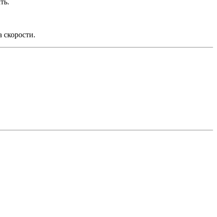
ть.
 скорости.