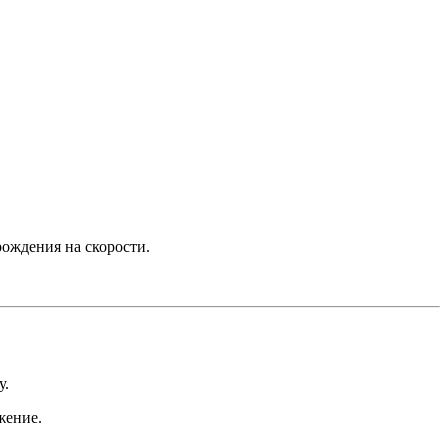
ождения на скорости.
у.
жение.