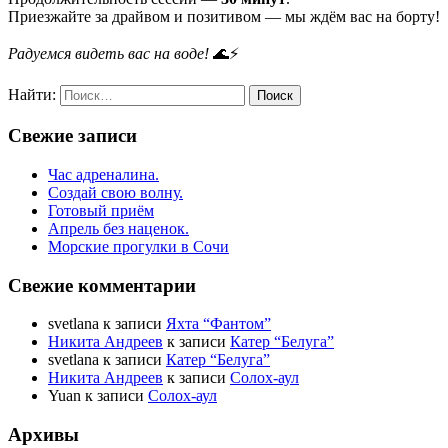
Приезжайте за драйвом и позитивом — мы ждём вас на борту!
Радуемся видеть вас на воде!
🌊⚡
Найти:
Свежие записи
Час адреналина.
Создай свою волну.
Готовый приём
Апрель без наценок.
Морские прогулки в Сочи
Свежие комментарии
svetlana
к записи
Яхта “Фантом”
Никита Андреев
к записи
Катер “Белуга”
svetlana
к записи
Катер “Белуга”
Никита Андреев
к записи
Солох-аул
Yuan
к записи
Солох-аул
Архивы