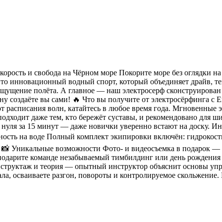
корость и свобода на Чёрном море Покорите море без оглядки 
о инновационный водный спорт, который объединяет драйв, те
 ощущение полёта. А главное — наш электросерф сконструирован 
ну создаёте вы сами! 🔥 Что вы получите от электросёрфинга с 
т расписания волн, катайтесь в любое время года. Мгновенные
 подходит даже тем, кто бережёт суставы, и рекомендовано для 
нуля за 15 минут — даже новички уверенно встают на доску. Ин
пасность на воде Полный комплект экипировки включён: гидроко
. 📸 Уникальные возможности Фото- и видеосъемка в подарок — 
дарите команде незабываемый тимбилдинг или день рождения н
нструктаж и теория — опытный инструктор объяснит основы упр
ла, осваиваете разгон, повороты и контролируемое скольжение