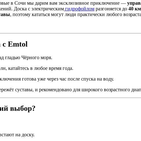
первые в Сочи мы дарим вам эксклюзивное приключение —
упра
ений. Доска с электрическим
гидрофойлом
разгоняется до
40 км
тавы
, поэтому кататься могут люди практически любого возраста
 с Emtol
ад гладью Чёрного моря.
н, катайтесь в любое время года.
лючения готова уже через час после спуска на воду.
ережёт суставы, и рекомендовано для широкого возрастного диап
ий выбор?
стают на доску.