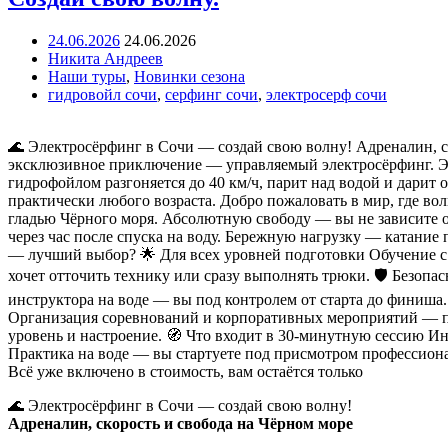
24.06.2026
24.06.2026
Никита Андреев
Наши туры
,
Новинки сезона
гидровойл сочи
,
серфинг сочи
,
электросерф сочи
🌊 Электросёрфинг в Сочи — создай свою волну! Адреналин, с
эксклюзивное приключение — управляемый электросёрфинг. Эт
гидрофойлом разгоняется до 40 км/ч, парит над водой и дарит
практически любого возраста. Добро пожаловать в мир, где вол
гладью Чёрного моря. Абсолютную свободу — вы не зависите о
через час после спуска на воду. Бережную нагрузку — катание
— лучший выбор? 🌟 Для всех уровней подготовки Обучение с 
хочет отточить технику или сразу выполнять трюки. 🛡️ Безо
инструктора на воде — вы под контролем от старта до финиша
Организация соревнований и корпоративных мероприятий — по
уровень и настроение. 🧭 Что входит в 30‑минутную сессию И
Практика на воде — вы стартуете под присмотром профессиона
Всё уже включено в стоимость, вам остаётся только
🌊 Электросёрфинг в Сочи — создай свою волну!
Адреналин, скорость и свобода на Чёрном море