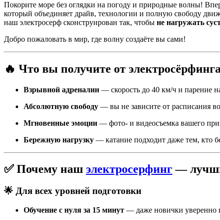
Покорите море без оглядки на погоду и природные волны! В
который объединяет драйв, технологии и полную свободу движ
наш электросерф сконструирован так, чтобы
не нагружать сус
Добро пожаловать в мир, где волну создаёте вы сами!
🔥 Что вы получите от электросёрфинга
Взрывной адреналин
— скорость до 40 км/ч и парение н
Абсолютную свободу
— вы не зависите от расписания вол
Мгновенные эмоции
— фото- и видеосъемка вашего прик
Бережную нагрузку
— катание подходит даже тем, кто б
✅ Почему наш
электросерфинг
— лучш
🌟 Для всех уровней подготовки
Обучение с нуля за 15 минут
— даже новички уверенно в