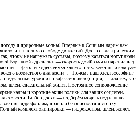
на погоду и природные волны! Впервые в Сочи мы дарим вам
хнологии и полную свободу движений. Доска с электрическим
так, чтобы не нагружать суставы, поэтому кататься могут люди
Emtol Взрывной адреналин — скорость до 40 км/ч и парение над
 эмоции — фото- и видеосъемка вашего приключения готова уже
широкого возрастного диапазона. ✅ Почему наш электросерфинг
дивидуальные уроки от профессионалов (опция) — для тех, кто
стюм, шлем, спасательный жилет. Постоянное сопровождение
яркие кадры и короткие экшн-ролики для ваших соцсетей.
а скорости. Выбор доски — подберём модель под ваш вес,
авления гидрофойлом, правила безопасности и стойку.
. Полный комплект экипировки — гидрокостюм, шлем, жилет.