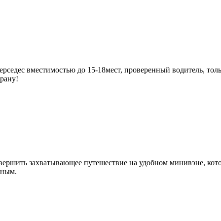
рседес вместимостью до 15-18мест, проверенный водитель, толь
трану!
вершить захватывающее путешествие на удобном минивэне, кото
сным.