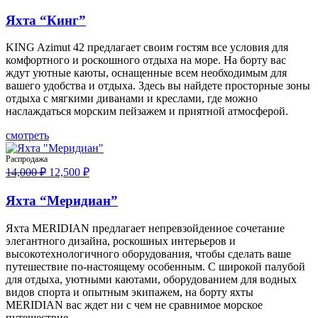
Яхта “Кинг”
KING Azimut 42 предлагает своим гостям все условия для
комфортного и роскошного отдыха на море. На борту вас
ждут уютные каюты, оснащенные всем необходимым для
вашего удобства и отдыха. Здесь вы найдете просторные зоны
отдыха с мягкими диванами и креслами, где можно
наслаждаться морским пейзажем и приятной атмосферой.
смотреть
Распродажа
Первоначальная
Текущая
14,000
₽
12,500
₽
цена
цена:
составляла
12,500 ₽.
Яхта “Меридиан”
14,000 ₽.
Яхта MERIDIAN предлагает непревзойденное сочетание
элегантного дизайна, роскошных интерьеров и
высокотехнологичного оборудования, чтобы сделать ваше
путешествие по-настоящему особенным. С широкой палубой
для отдыха, уютными каютами, оборудованием для водных
видов спорта и опытным экипажем, на борту яхты
MERIDIAN вас ждет ни с чем не сравнимое морское
путешествие.