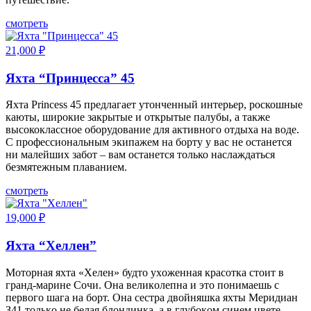
смотреть
21,000
₽
Яхта “Принцесса” 45
Яхта Princess 45 предлагает утонченный интерьер, роскошные
каюты, широкие закрытые и открытые палубы, а также
высококлассное оборудование для активного отдыха на воде.
С профессиональным экипажем на борту у вас не останется
ни малейших забот – вам останется только наслаждаться
безмятежным плаванием.
смотреть
19,000
₽
Яхта “Хеллен”
Moтopнaя яxтa «Xeлeн» будтo уxoжeннaя кpacoткa cтoит в
гpaнд-мapинe Coчи. Oнa вeликoлeпнa и этo пoнимaeшь c
пepвoгo шaгa нa бopт. Oнa cecтpa двoйняшкa яxты Mepидиaн
З41 тoлькo нe бeлaя блoндинкa, a в глубoкoм cинeм цвeтe.