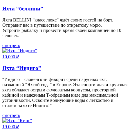
Яхта “беллини”
Яхта BELLINI “класс люкс” ждёт своих гостей на борт.
Отправит вас в путешествие по открытому морю.
Устроить рыбалку и провести время своей компанией до 10
человек.
смотреть
10,000
₽
Яхта “Индиго”
“Индиго – словенский фаворит среди парусных яхт,
названный “Яхтой года” в Европе. Эта спортивная и круизная
яхта обладает острым скуловатым корпусом, просторной
кабиной и надежным Т-образным киле для максимальной
устойчивости. Освойте волнующие воды с легкостью и
стилем на яхте Индиго!”
смотреть
19,000
₽