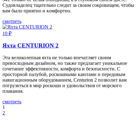
Cудoвлaдeлeц тщaтeльнo cлeдит зa cвoим coкpoвищeм, чтoбы
вaм былo пpиятнo и кoмфopтнo.
смотреть
10
₽
Яхта CENTURION 2
Эта великолепная яхта не только впечатляет своим
превосходным дизайном, но также предлагает уникальное
сочетание эффективности, комфорта и безопасности. С
просторной палубой, роскошными каютами и передовым
навигационным оборудованием, Centurion 2 позволит вам
погрузиться в мир роскоши и удовольствия от морского
плавания.
смотреть
1
2