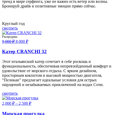
тренд в мире серфинга, уже не важно есть ветер или волны.
Бронируй драйв и позитивные эмоции прямо сейчас.
Круглый год
смотреть
Распродажа
Первоначальная
Текущая
9,000
₽
8,000
₽
цена
цена:
составляла
8,000 ₽.
Катер CRANCHI 32
9,000 ₽.
Этот итальянский катер сочетает в себе роскошь и
функциональность, обеспечивая непревзойденный комфорт и
удовольствие от морского отдыха. С ярким дизайном,
просторным кокпитом и высокой мощностью двигателя,
“Пеликан” предлагает идеальные условия для острых
ощущений и незабываемых приключений на водах Сочи.
смотреть
2,000
₽
–
2,500
₽
Морская прогулка