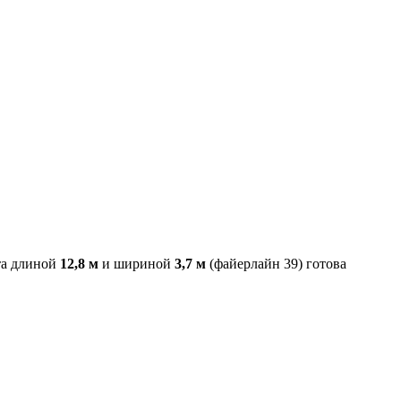
та длиной
12,8 м
и шириной
3,7 м
(файерлайн 39) готова